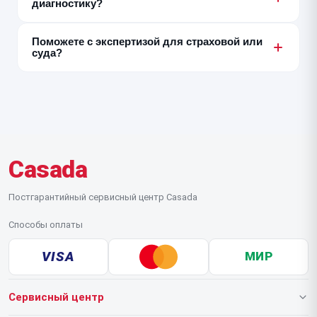
диагностику?
выполняем — с этим нужно обращаться в
авторизованный СЦ Casada.
Нет, заказ-наряд оформляется только с
Поможете с экспертизой для страховой или
совершеннолетним — родителем или законным
суда?
представителем.
Нет, для этого нужен сертифицированный
независимый эксперт. Мы можем дать только
внутреннее заключение по результатам диагностики
для собственных клиентов.
Casada
Постгарантийный сервисный центр Casada
Способы оплаты
VISA
МИР
Сервисный центр