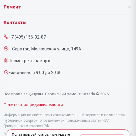
О нашем сервисе
Ремонт
Гарантия
Массажных кресел
Контакты
Прайс-лист
Массажеров для ног
+7 (495) 156-32-87
Срочный ремонт
Массажных накидок
г. Саратов, Московская улица, 149А
Доставка и способы оплаты
Ручных массажеров
Посмотреть на карте
Диагностика
Ежедневно с 9:00 до 20:30
Контакты
Все права защищены. Сервисный ремонт Casada © 2026
Политика конфиденциальности
Информация на сайте носит ознакомительный характер и не является
публичной офертой, определяемой положениями статьи 437
Гражданского кодекса РФ.
Мы специализируемся на обслуживании и ремонте техники Casada, но не
Пользуясь сайтом, вы принимаете