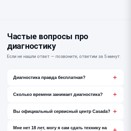
Частые вопросы про
диагностику
Если не нашли ответ — позвоните, ответим за 5 минут.
Диагностика правда бесплатная?
Да, если после диагностики вы делаете ремонт у нас.
Если решите не ремонтировать, диагностика платная
Сколько времени занимает диагностика?
— от 300 ₽, мы предупреждаем об этом заранее.
От 15 до 80 минут в зависимости от сложности
устройства и неисправности. Регламентное время —
Вы официальный сервисный центр Casada?
30 минут.
Нет, мы независимый постгарантийный сервис.
Мне нет 18 лет, могу я сам сдать технику на
Диагностику и ремонт по гарантии производителя не